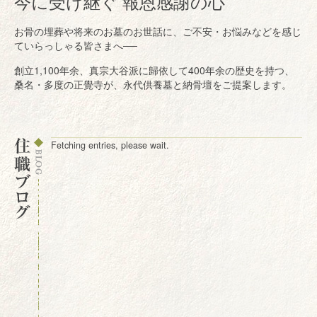
今に受け継ぐ 報恩感謝の心
お骨の埋葬や将来のお墓のお世話に、ご不安・お悩みなどを感じ
ていらっしゃる皆さまへ──
創立1,100年余、真宗大谷派に歸依して400年余の歴史を持つ、
桑名・多度の正覺寺が、永代供養墓と納骨壇をご提案します。
Fetching entries, please wait.